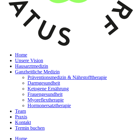
Home
Unsere Vision
Hausarztmedizin
Ganzheitliche Medizin
Präventionsmedizin & Nährstofftherapie
Darmgesundheit
Ketogene Ernährung
Frauengesundheit
Myoreflextherapie
Hormonersatztherapie
Team
Praxis
Kontakt
Termin buchen
Home